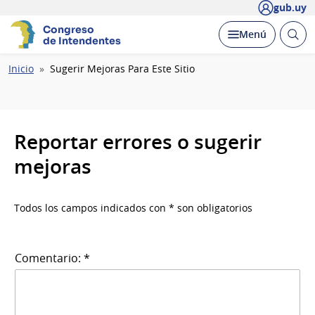
gub.uy
Congreso
Abrir
Desplegar
Menú
de Intendentes
busc
Ruta
Inicio
Sugerir Mejoras Para Este Sitio
de
navegación
Reportar errores o sugerir
mejoras
Todos los campos indicados con * son obligatorios
Comentario: *