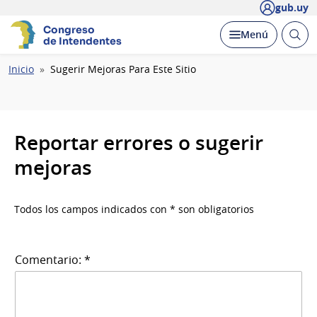
gub.uy
Congreso
Abrir
Desplegar
Menú
de Intendentes
busc
Ruta
Inicio
Sugerir Mejoras Para Este Sitio
de
navegación
Reportar errores o sugerir
mejoras
Todos los campos indicados con * son obligatorios
Comentario: *