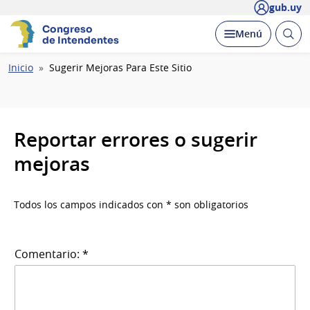
gub.uy
Congreso
Abrir
Desplegar
Menú
de Intendentes
busc
Ruta
Inicio
Sugerir Mejoras Para Este Sitio
de
navegación
Reportar errores o sugerir
mejoras
Todos los campos indicados con * son obligatorios
Comentario: *