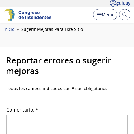
gub.uy
Congreso
Abrir
Desplegar
Menú
de Intendentes
busc
Ruta
Inicio
Sugerir Mejoras Para Este Sitio
de
navegación
Reportar errores o sugerir
mejoras
Todos los campos indicados con * son obligatorios
Comentario: *