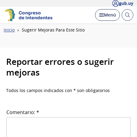
gub.uy
Congreso
Abrir
Desplegar
Menú
de Intendentes
busc
Ruta
Inicio
Sugerir Mejoras Para Este Sitio
de
navegación
Reportar errores o sugerir
mejoras
Todos los campos indicados con * son obligatorios
Comentario: *