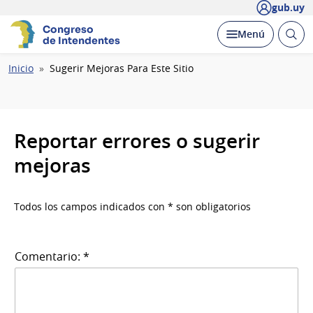
gub.uy
Congreso
Abrir
Desplegar
Menú
de Intendentes
busc
Ruta
Inicio
Sugerir Mejoras Para Este Sitio
de
navegación
Reportar errores o sugerir
mejoras
Todos los campos indicados con * son obligatorios
Comentario: *