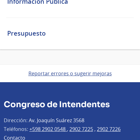
Información Pública
Presupuesto
Reportar errores o sugerir mejoras
Congreso de Intendentes
Dirección:
Av. Joaquín Suárez 3568
Teléfonos:
+598 2902 0548
,
2902 7225
,
2902 7226
Contacto