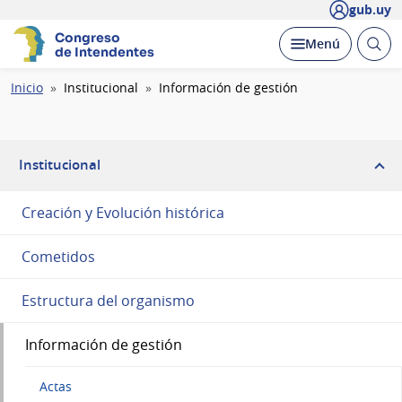
gub.uy
Congreso
Abrir
Desplegar
Menú
de Intendentes
busc
Ruta
Inicio
Institucional
Información de gestión
de
navegación
Institucional
Creación y Evolución histórica
Cometidos
Estructura del organismo
Información de gestión
Actas