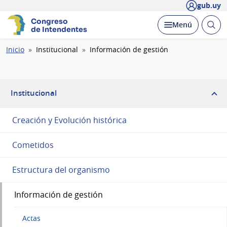
gub.uy
Congreso
Abrir
Desplegar
Menú
de Intendentes
busc
Ruta
Inicio
Institucional
Información de gestión
de
navegación
Institucional
Creación y Evolución histórica
Cometidos
Estructura del organismo
Información de gestión
Actas