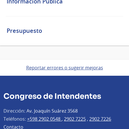
Información Pública
Presupuesto
Reportar errores o sugerir mejoras
Congreso de Intendentes
Dirección:
Av. Joaquín Suárez 3568
Teléfonos:
+598 2902 0548
,
2902 7225
,
2902 7226
Contacto