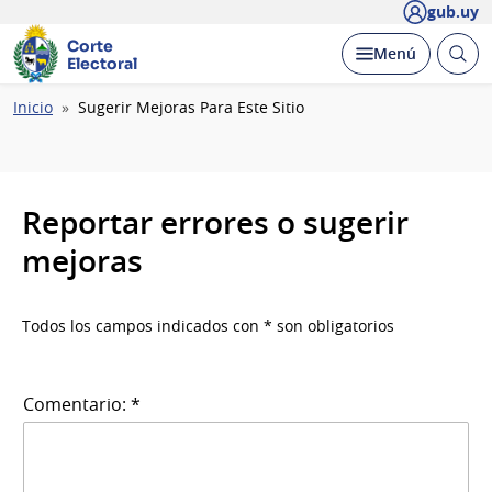
gub.uy
Corte
Abrir
Desplegar
Menú
Electoral
busc
Ruta
Inicio
Sugerir Mejoras Para Este Sitio
de
navegación
Reportar errores o sugerir
mejoras
Todos los campos indicados con * son obligatorios
Comentario: *