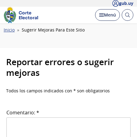
gub.uy
Corte
Abrir
Desplegar
Menú
Electoral
busc
Ruta
Inicio
Sugerir Mejoras Para Este Sitio
de
navegación
Reportar errores o sugerir
mejoras
Todos los campos indicados con * son obligatorios
Comentario: *