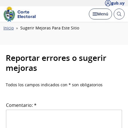
gub.uy
Corte
Abrir
Desplegar
Menú
Electoral
busc
Ruta
Inicio
Sugerir Mejoras Para Este Sitio
de
navegación
Reportar errores o sugerir
mejoras
Todos los campos indicados con * son obligatorios
Comentario: *