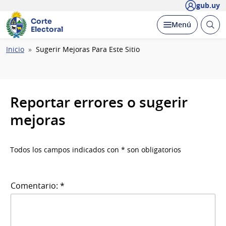
gub.uy
Corte
Abrir
Desplegar
Menú
Electoral
busc
Ruta
Inicio
Sugerir Mejoras Para Este Sitio
de
navegación
Reportar errores o sugerir
mejoras
Todos los campos indicados con * son obligatorios
Comentario: *