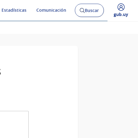
 Estadísticas
Comunicación
Buscar
Abrir
Desplegar
gub.uy
buscador
menú
y
de
s