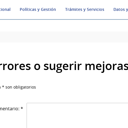
cional
Políticas y Gestión
Trámites y Servicios
Datos y
rrores o sugerir mejora
 * son obligatorios
entario: *