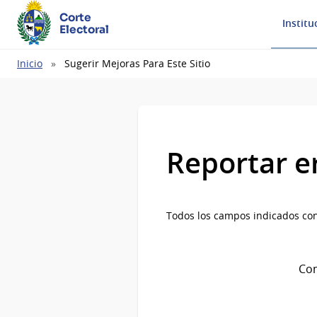
Corte
Institu
Electoral
Ruta
Inicio
Sugerir Mejoras Para Este Sitio
de
navegación
Reportar e
Todos los campos indicados con
Com