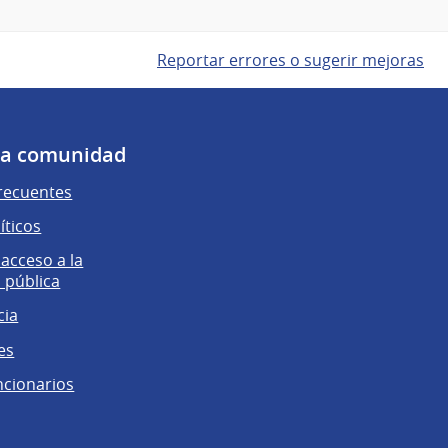
Reportar errores o sugerir mejoras
 la comunidad
recuentes
íticos
 acceso a la
 pública
cia
es
ncionarios