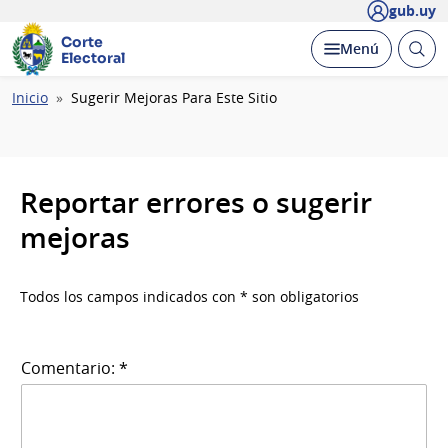
gub.uy
Corte
Abrir
Desplegar
Menú
Electoral
busc
Ruta
Inicio
Sugerir Mejoras Para Este Sitio
de
navegación
Reportar errores o sugerir
mejoras
Todos los campos indicados con * son obligatorios
Comentario: *