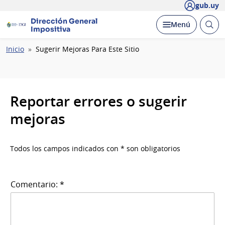
gub.uy
Dirección General
Abrir
Desplegar
Menú
Impositiva
busc
Ruta
Inicio
Sugerir Mejoras Para Este Sitio
de
navegación
Reportar errores o sugerir
mejoras
Todos los campos indicados con * son obligatorios
Comentario: *