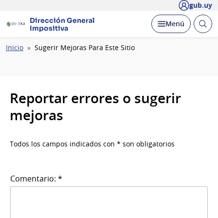
gub.uy
Dirección General
Abrir
Desplegar
Menú
Impositiva
busc
Ruta
Inicio
Sugerir Mejoras Para Este Sitio
de
navegación
Reportar errores o sugerir
mejoras
Todos los campos indicados con * son obligatorios
Comentario: *