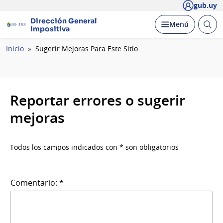
gub.uy
Dirección General
Abrir
Desplegar
Menú
Impositiva
busc
Ruta
Inicio
Sugerir Mejoras Para Este Sitio
de
navegación
Reportar errores o sugerir
mejoras
Todos los campos indicados con * son obligatorios
Comentario: *