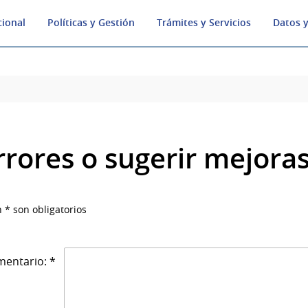
cional
Políticas y Gestión
Trámites y Servicios
Datos y
rrores o sugerir mejora
 * son obligatorios
entario: *