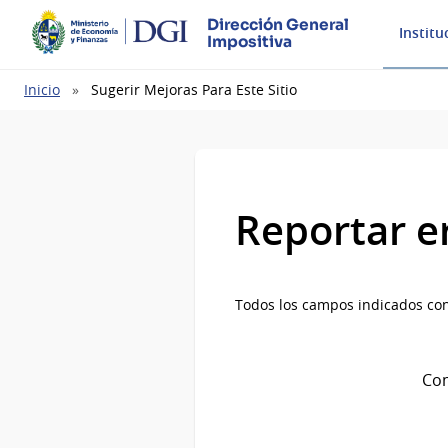
Dirección General
Institu
Impositiva
Ruta
Inicio
Sugerir Mejoras Para Este Sitio
de
navegación
Reportar e
Todos los campos indicados con
Com