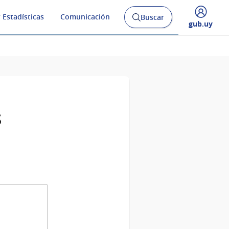
 Estadísticas
Comunicación
Buscar
Abrir
Desplegar
gub.uy
buscador
menú
y
de
s