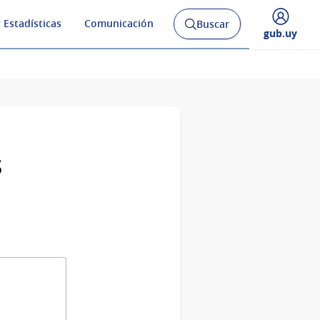
 Estadísticas
Comunicación
Buscar
Abrir
Desplegar
gub.uy
buscador
menú
y
de
s