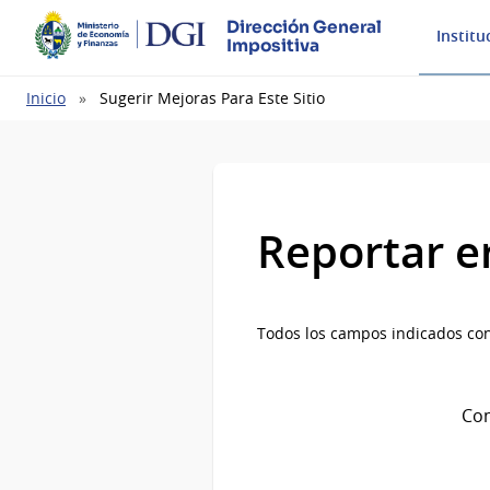
Dirección General
Institu
Impositiva
Ruta
Inicio
Sugerir Mejoras Para Este Sitio
de
navegación
Reportar e
Todos los campos indicados con
Com