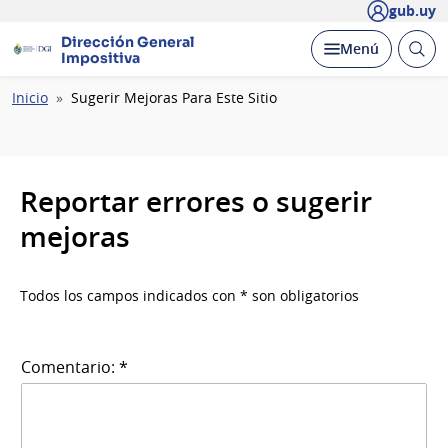
gub.uy
Dirección General
Abrir
Desplegar
Menú
Impositiva
busc
Ruta
Inicio
Sugerir Mejoras Para Este Sitio
de
navegación
Reportar errores o sugerir
mejoras
Todos los campos indicados con * son obligatorios
Comentario: *