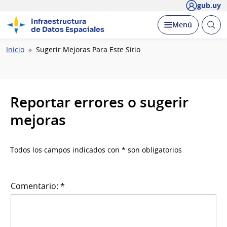
gub.uy
Infraestructura
Abrir
Desplegar
Menú
de Datos Espaciales
busc
Ruta
Inicio
Sugerir Mejoras Para Este Sitio
de
navegación
Reportar errores o sugerir
mejoras
Todos los campos indicados con * son obligatorios
Comentario: *