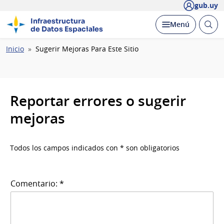
gub.uy
Infraestructura
Abrir
Desplegar
Menú
de Datos Espaciales
busc
Ruta
Inicio
Sugerir Mejoras Para Este Sitio
de
navegación
Reportar errores o sugerir
mejoras
Todos los campos indicados con * son obligatorios
Comentario: *