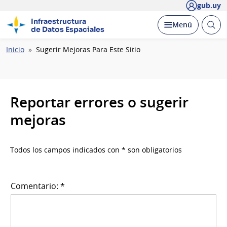
gub.uy
Infraestructura
Abrir
Desplegar
Menú
de Datos Espaciales
busc
Ruta
Inicio
Sugerir Mejoras Para Este Sitio
de
navegación
Reportar errores o sugerir
mejoras
Todos los campos indicados con * son obligatorios
Comentario: *