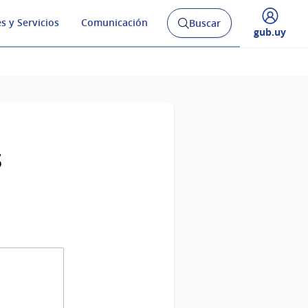
s y Servicios
Comunicación
Buscar
Abrir
Desplegar
gub.uy
buscador
menú
y
de
s