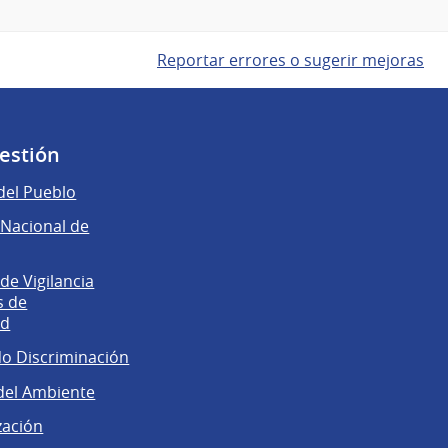
Reportar errores o sugerir mejoras
gestión
del Pueblo
Nacional de
e Vigilancia
s de
ad
No Discriminación
del Ambiente
zación