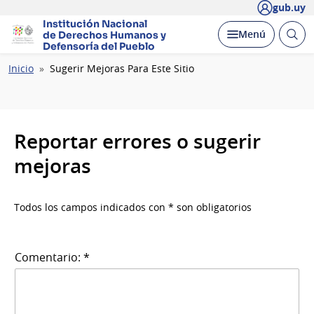
gub.uy
Institución Nacional
Abrir
Desplegar
Menú
de Derechos Humanos
y
busc
Defensoría del Pueblo
Ruta
Inicio
Sugerir Mejoras Para Este Sitio
de
navegación
Reportar errores o sugerir
mejoras
Todos los campos indicados con * son obligatorios
Comentario: *