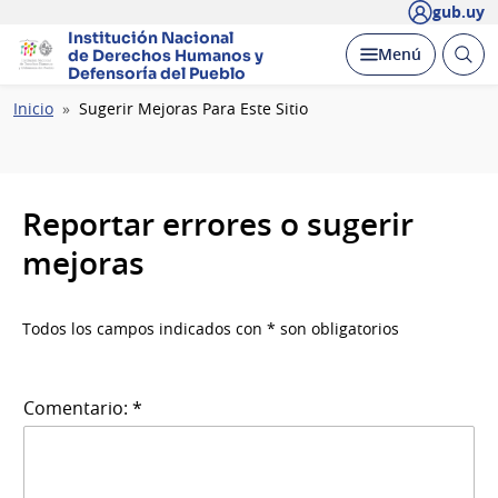
gub.uy
Institución Nacional
Abrir
Desplegar
Menú
de Derechos Humanos
y
busc
Defensoría del Pueblo
Ruta
Inicio
Sugerir Mejoras Para Este Sitio
de
navegación
Reportar errores o sugerir
mejoras
Todos los campos indicados con * son obligatorios
Comentario: *