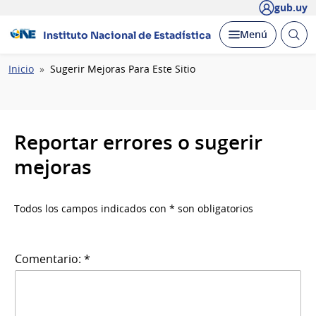
gub.uy
Abrir
Desplegar
Menú
Instituto Nacional de Estadística
busc
Ruta
Inicio
Sugerir Mejoras Para Este Sitio
de
navegación
Reportar errores o sugerir
mejoras
Todos los campos indicados con * son obligatorios
Comentario: *