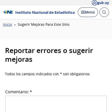
gub.uy
Abrir
Desplegar
Menú
Instituto Nacional de Estadística
busc
Ruta
Inicio
Sugerir Mejoras Para Este Sitio
de
navegación
Reportar errores o sugerir
mejoras
Todos los campos indicados con * son obligatorios
Comentario: *