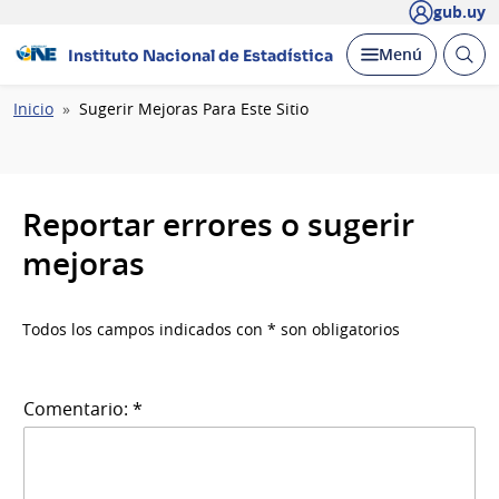
gub.uy
Abrir
Desplegar
Menú
Instituto Nacional de Estadística
busc
Ruta
Inicio
Sugerir Mejoras Para Este Sitio
de
navegación
Reportar errores o sugerir
mejoras
Todos los campos indicados con * son obligatorios
Comentario: *