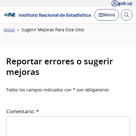
gub.uy
Abrir
Desplegar
Menú
Instituto Nacional de Estadística
busc
Ruta
Inicio
Sugerir Mejoras Para Este Sitio
de
navegación
Reportar errores o sugerir
mejoras
Todos los campos indicados con * son obligatorios
Comentario: *