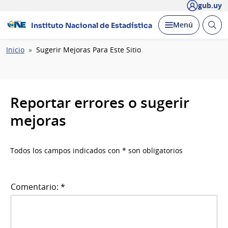
gub.uy
Abrir
Desplegar
Menú
Instituto Nacional de Estadística
busc
Ruta
Inicio
Sugerir Mejoras Para Este Sitio
de
navegación
Reportar errores o sugerir
mejoras
Todos los campos indicados con * son obligatorios
Comentario: *