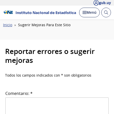
gub.uy
Abrir
Desplegar
Menú
Instituto Nacional de Estadística
busc
Ruta
Inicio
Sugerir Mejoras Para Este Sitio
de
navegación
Reportar errores o sugerir
mejoras
Todos los campos indicados con * son obligatorios
Comentario: *