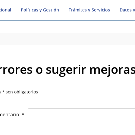
cional
Políticas y Gestión
Trámites y Servicios
Datos y
rrores o sugerir mejora
 * son obligatorios
entario: *