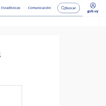
 Estadísticas
Comunicación
Buscar
Abrir
Desplegar
gub.uy
buscador
menú
y
de
s