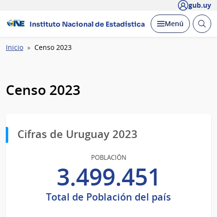
gub.uy
Abrir
Desplegar
Menú
Instituto Nacional de Estadística
busc
Ruta
Inicio
Censo 2023
de
navegación
Censo 2023
Cifras de Uruguay 2023
POBLACIÓN
3.499.451
Total de Población del país