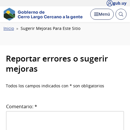
gub.uy
Gobierno de
Abrir
Desplegar
Menú
Cerro Largo
Cercano a la gente
busc
Ruta
Inicio
Sugerir Mejoras Para Este Sitio
de
navegación
Reportar errores o sugerir
mejoras
Todos los campos indicados con * son obligatorios
Comentario: *