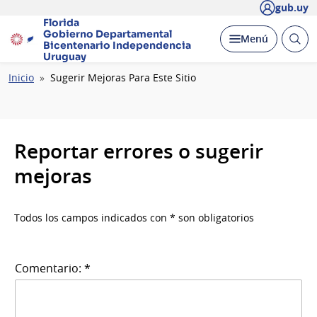
gub.uy
Florida
Gobierno Departamental
Abrir
Desplegar
Menú
Bicentenario
Independencia
busc
Uruguay
Ruta
Inicio
Sugerir Mejoras Para Este Sitio
de
navegación
Reportar errores o sugerir
mejoras
Todos los campos indicados con * son obligatorios
Comentario: *