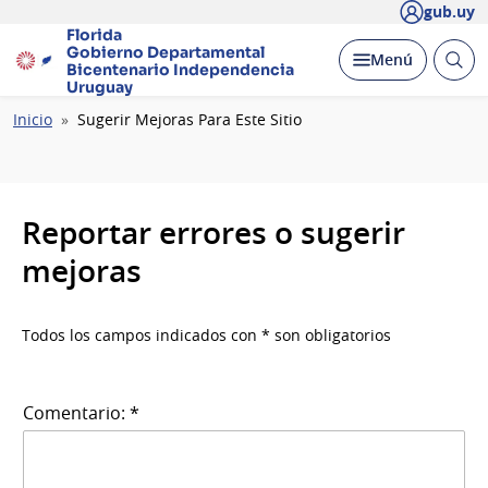
gub.uy
Florida
Gobierno Departamental
Abrir
Desplegar
Menú
Bicentenario
Independencia
busc
Uruguay
Ruta
Inicio
Sugerir Mejoras Para Este Sitio
de
navegación
Reportar errores o sugerir
mejoras
Todos los campos indicados con * son obligatorios
Comentario: *