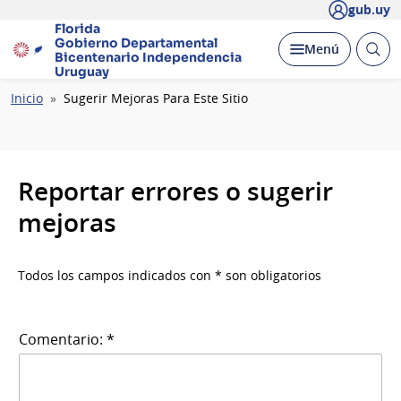
gub.uy
Florida
Gobierno Departamental
Abrir
Desplegar
Menú
Bicentenario
Independencia
busc
Uruguay
Ruta
Inicio
Sugerir Mejoras Para Este Sitio
de
navegación
Reportar errores o sugerir
mejoras
Todos los campos indicados con * son obligatorios
Comentario: *