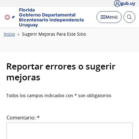
gub.uy
Florida
Gobierno Departamental
Abrir
Desplegar
Menú
Bicentenario
Independencia
busc
Uruguay
Ruta
Inicio
Sugerir Mejoras Para Este Sitio
de
navegación
Reportar errores o sugerir
mejoras
Todos los campos indicados con * son obligatorios
Comentario: *