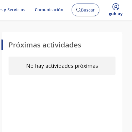
s y Servicios
Comunicación
Buscar
Abrir
Desplegar
gub.uy
buscador
menú
y
de
Próximas actividades
No hay actividades próximas