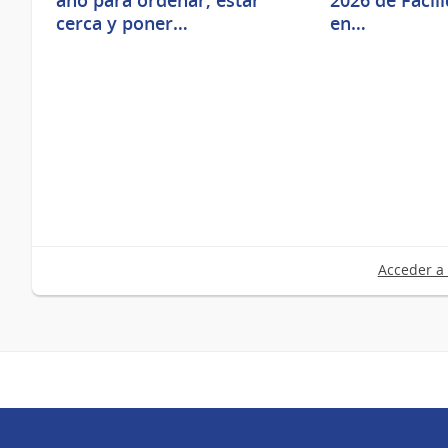
año para ordenar, estar
2026 de Facil
cerca y poner…
en…
Acceder a 