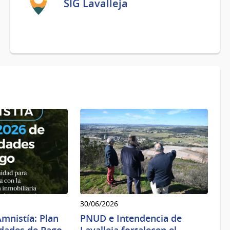
SIG Lavalleja
vez
o
Agenda en línea
renovación
:
Convenio
de
contribución
inmobiliaria
urbana,
suburbana
y
rural
30/06/2026
mnistía: Plan
PNUD e Intendencia de