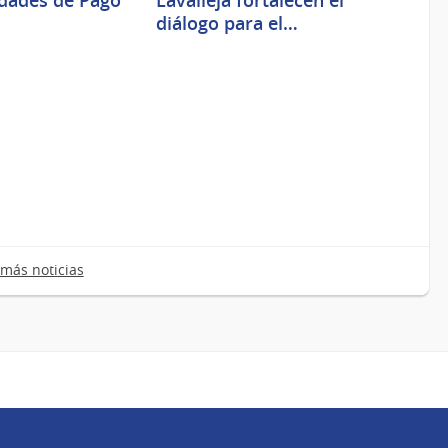
idades de Pago
Lavalleja fortalecen el
diálogo para el…
más noticias