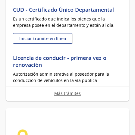
CUD - Certificado Único Departamental
Es un certificado que indica los bienes que la
empresa posee en el departamento y están al día.
Iniciar trámite en línea
:
CUD
-
Licencia de conducir - primera vez o
Certificado
renovación
Único
Autorización administrativa al poseedor para la
Departamental
conducción de vehículos en la vía pública
Más trámites
Iniciar trámite en línea
:
Licencia
de
Convenio de contribución inmobiliaria
conducir
urbana, suburbana y rural
-
Con agenda previa.
primera