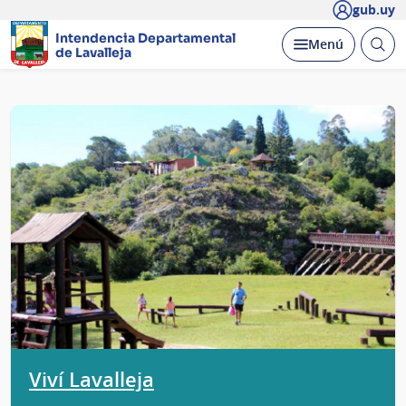
gub.uy
Intendencia Departamental
Abrir
Desplegar
Menú
de Lavalleja
busc
Página
principal
Viví Lavalleja