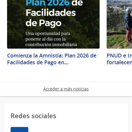
Comienza la Amnistía: Plan 2026 de
PNUD e In
Facilidades de Pago en…
fortalecen
Acceder a más noticias
Redes sociales