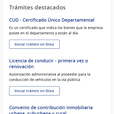
Trámites destacados
CUD - Certificado Único Departamental
Es un certificado que indica los bienes que la empresa
posee en el departamento y están al día.
Iniciar trámite en línea
:
CUD
-
Licencia de conducir - primera vez o
Certificado
renovación
Único
Autorización administrativa al poseedor para la
Departamental
conducción de vehículos en la vía pública
Iniciar trámite en línea
:
Licencia
de
Convenio de contribución inmobiliaria
conducir
urbana, suburbana y rural