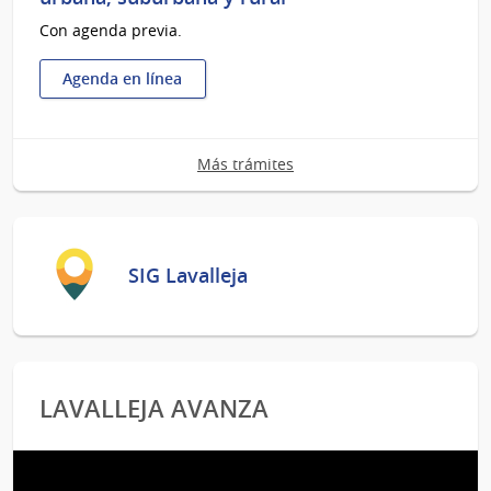
-
Con agenda previa.
primera
vez
o
Agenda en línea
renovación
:
Convenio
de
Más trámites
contribución
inmobiliaria
urbana,
suburbana
y
SIG Lavalleja
rural
LAVALLEJA AVANZA