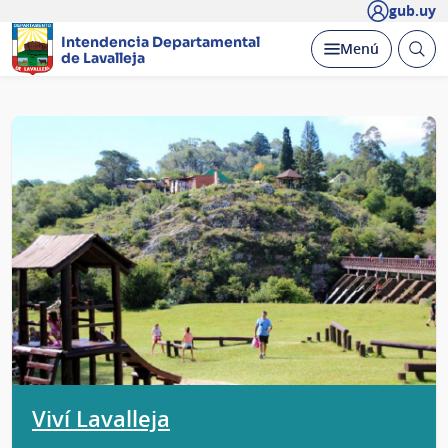
gub.uy
Intendencia Departamental
Abrir
Desplegar
Menú
de Lavalleja
busc
Página
principal
Viví Lavalleja