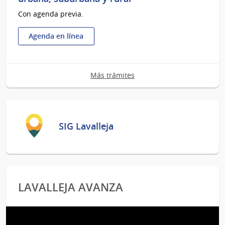
-
Con agenda previa.
primera
vez
o
Agenda en línea
renovación
:
Convenio
de
Más trámites
contribución
inmobiliaria
urbana,
suburbana
y
SIG Lavalleja
rural
LAVALLEJA AVANZA