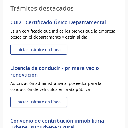
Trámites destacados
CUD - Certificado Único Departamental
Es un certificado que indica los bienes que la empresa
posee en el departamento y están al día.
Iniciar trámite en línea
:
CUD
-
Licencia de conducir - primera vez o
Certificado
renovación
Único
Autorización administrativa al poseedor para la
Departamental
conducción de vehículos en la vía pública
Iniciar trámite en línea
:
Licencia
de
Convenio de contribución inmobiliaria
conducir
urbana, suburbana y rural