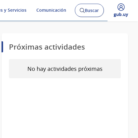
s y Servicios
Comunicación
Buscar
Abrir
Desplegar
gub.uy
buscador
menú
y
de
Próximas actividades
No hay actividades próximas