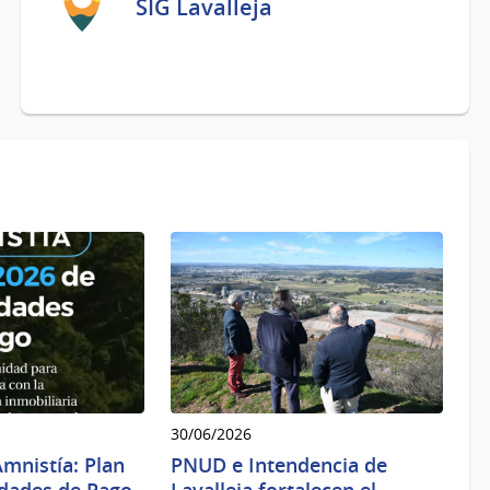
SIG Lavalleja
vez
o
Agenda en línea
renovación
:
Convenio
de
contribución
inmobiliaria
urbana,
suburbana
y
rural
30/06/2026
mnistía: Plan
PNUD e Intendencia de