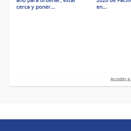
año para ordenar, estar
2026 de Facil
cerca y poner…
en…
Acceder a 