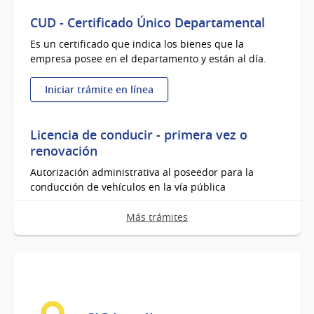
CUD - Certificado Único Departamental
Es un certificado que indica los bienes que la
empresa posee en el departamento y están al día.
Iniciar trámite en línea
:
CUD
-
Licencia de conducir - primera vez o
Certificado
renovación
Único
Autorización administrativa al poseedor para la
Departamental
conducción de vehículos en la vía pública
Más trámites
Iniciar trámite en línea
:
Licencia
de
Convenio de contribución inmobiliaria
conducir
urbana, suburbana y rural
-
Con agenda previa.
primera