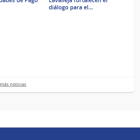
idades de Pago
Lavalleja fortalecen el
diálogo para el…
más noticias