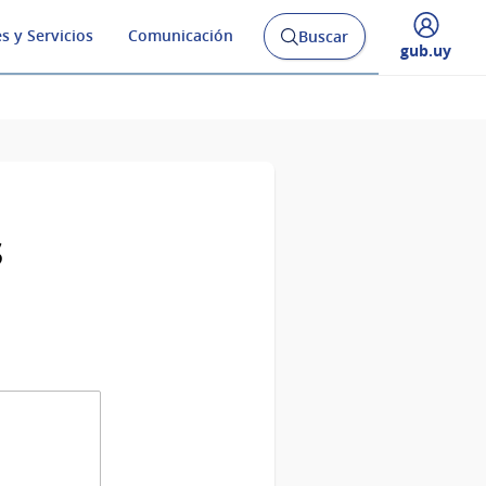
s y Servicios
Comunicación
Buscar
Abrir
Desplegar
gub.uy
buscador
menú
y
de
s