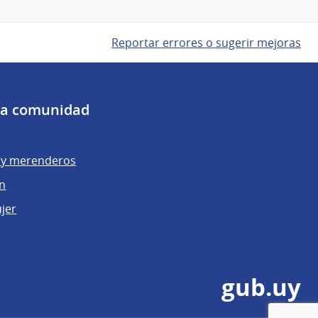
Reportar errores o sugerir mejoras
 la comunidad
y merenderos
ón
ujer
gub.uy