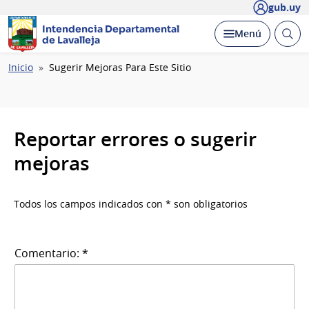
gub.uy
Intendencia Departamental
Abrir
Desplegar
Menú
de Lavalleja
busc
Ruta
Inicio
Sugerir Mejoras Para Este Sitio
de
navegación
Reportar errores o sugerir
mejoras
Todos los campos indicados con * son obligatorios
Comentario: *