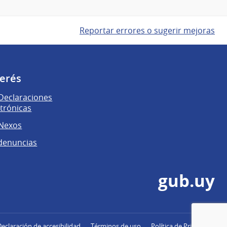
Reportar errores o sugerir mejoras
terés
Declaraciones
ctrónicas
 Nexos
denuncias
gub.uy
Declaración de accesibilidad
Términos de uso
Política de Privacidad