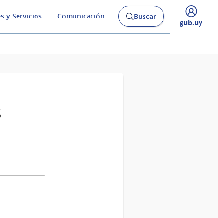
s y Servicios
Comunicación
Buscar
Abrir
Desplegar
gub.uy
buscador
menú
y
de
s