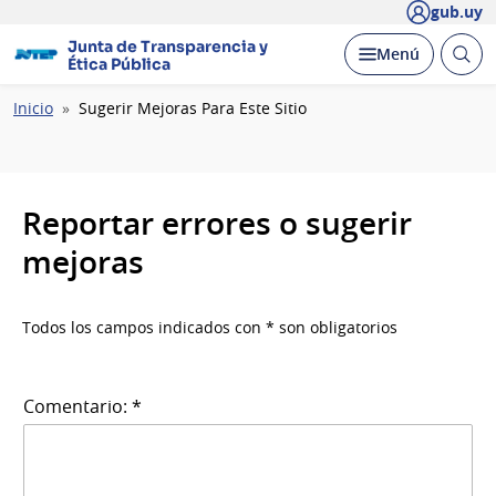
gub.uy
Junta de Transparencia y
Abrir
Desplegar
Menú
Ética Pública
busc
Ruta
Inicio
Sugerir Mejoras Para Este Sitio
de
navegación
Reportar errores o sugerir
mejoras
Todos los campos indicados con * son obligatorios
Comentario: *