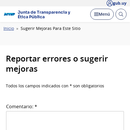
gub.uy
Junta de Transparencia y
Abrir
Desplegar
Menú
Ética Pública
busc
Ruta
Inicio
Sugerir Mejoras Para Este Sitio
de
navegación
Reportar errores o sugerir
mejoras
Todos los campos indicados con * son obligatorios
Comentario: *