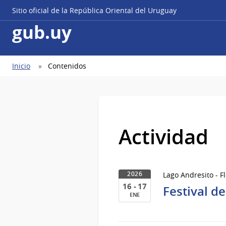
Sitio oficial de la República Oriental del Uruguay
gub.uy
Ruta
Inicio
Contenidos
de
navegación
Actividad
Lago Andresito - F
2026
16 - 17
Festival de
ENE
16
al