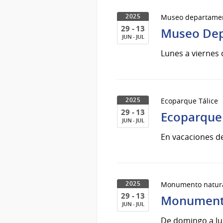
17
Museo departamenta
2025
de
29 - 13
Ene
Museo Dep
JUN - JUL
del
29
Lunes a viernes 
2026
al
13
de
Jun
Ecoparque Tálice
2025
del
29 - 13
Ecoparque 
2025
JUN - JUL
29
En vacaciones de
al
13
de
Jun
Monumento natural
2025
del
29 - 13
Monumento 
2025
JUN - JUL
29
De domingo a lu