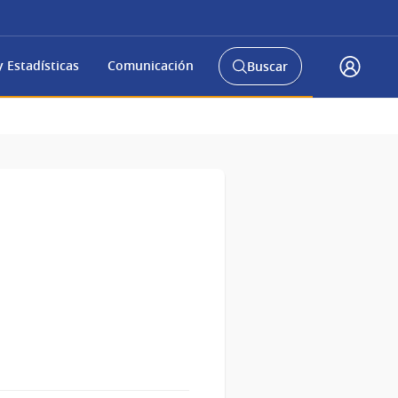
 Estadísticas
Comunicación
Buscar
Abrir
Accede
buscador
a
y
gub.uy