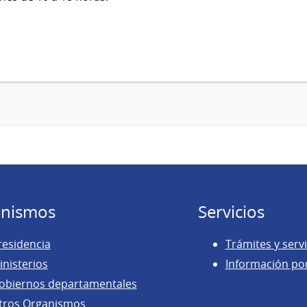
nismos
Servicios
residencia
Trámites y servi
inisterios
Información po
obiernos departamentales
tros Organismos