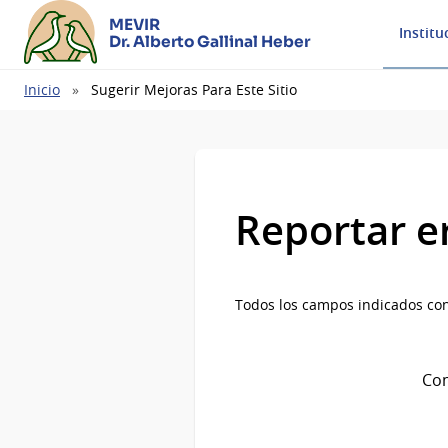
MEVIR
Institu
Dr. Alberto Gallinal Heber
Ruta
Inicio
Sugerir Mejoras Para Este Sitio
de
navegación
Reportar e
Todos los campos indicados con
Com