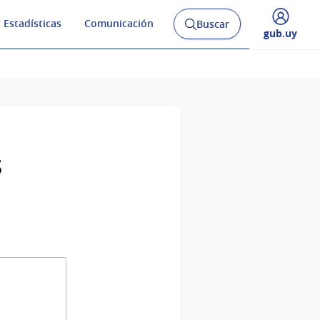
 Estadísticas
Comunicación
Buscar
Abrir
Desplegar
gub.uy
buscador
menú
y
de
s