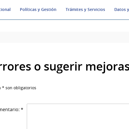
cional
Políticas y Gestión
Trámites y Servicios
Datos y
rrores o sugerir mejora
 * son obligatorios
entario: *