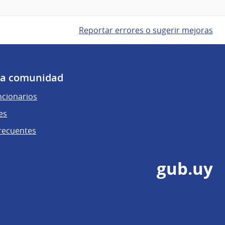
Reportar errores o sugerir mejoras
 la comunidad
ncionarios
es
recuentes
gub.uy